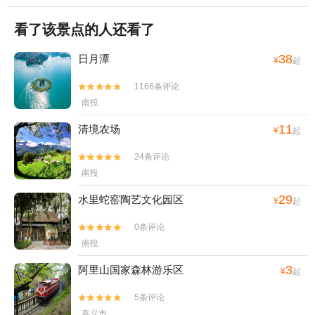
看了该景点的人还看了
38
日月潭
¥
起
1166条评论


南投
11
清境农场
¥
起
24条评论


南投
29
水里蛇窑陶艺文化园区
¥
起
0条评论


南投
3
阿里山国家森林游乐区
¥
起
5条评论


嘉义市