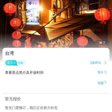


7
台湾
4.5
2条评论

分
不错
查看景点简介及开放时间
简介


地图
暂无报价
暂无门票预订，我们正在努力补充