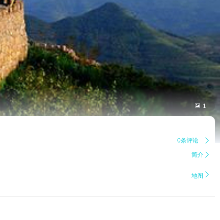

1
0条评论

简介


地图