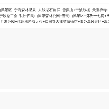
风景区+宁海森林温泉+东钱湖石刻群+雪窦山+宁波鼓楼+天童禅寺+
+宁波总工会旧址+四明山国家森林公园+普陀山风景区+郑氏十七房+
+月湖公园+杭州湾跨海大桥+保国寺古建筑博物馆+陶公岛风景区+溪
园+宁波海天一洲景区+象山石浦檀头山岛+宁波北仑瑞岩寺+溪口36
文化村+人间弥勒(雪窦寺)+四明湖+老外滩+五磊寺+宁波三江口+
九寨+宁波3D艺术节+宁波文化广场冰雪文化节+宁波天意游泳培训+
+慈溪达蓬山温泉+慈城孔庙+慈城县衙+慈城校士馆+宁波方特东方
高台+雪窦山招待所+溪口老街+《梦回溪口》民国文化演艺秀+东海
湾海底温泉+宁波分手照相馆+梅山湾冰雪大世界+梅山湾冰雪大世界
腐心》+梅山湾沙滩公园+宁波那须温泉+东钱湖游船+宁波红星冰雪世
园+杭州湾之眼+宁波欢乐滨海乐园+溪口杜鹃谷森林公园+宁波蓬莱岛
岩森林公园+石浦休闲捕鱼海钓+梅山湾鹿遇森林乐园+象山游船出海