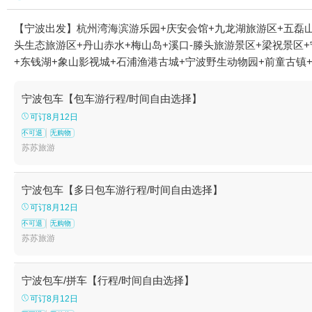
【宁波出发】杭州湾海滨游乐园+庆安会馆+九龙湖旅游区+五磊山
头生态旅游区+丹山赤水+梅山岛+溪口-滕头旅游景区+梁祝景区
+东钱湖+象山影视城+石浦渔港古城+宁波野生动物园+前童古镇
文化旅游区+不周神山景区+东钱湖陶公岛景区+杭州湾国家湿地公
博物院+岩头古村漂流+宁波奇e国+象山鲤龙潭森林公园+象山民俗
宁波包车【包车游行程/时间自由选择】
鱼+宁波万竹漂流+东钱湖水上乐园+四明山地质公园景区+浙东小
可订8月12日
庄+梅山湾沙滩公园+宁波富邦体育场+罗蒙环球乐园+宁波大剧院
不可退
无购物
谷+宁波植物园+杭州湾萤火虫城堡+宁波文昌阁+溪口小洋房+妙
苏苏旅游
泉馆+宁波麦卡公园+茅洋玻璃栈道+达人村+象山影视庄园+杭州
+宁波半山伴水渡假村+象山上周玻璃桥+【宁波】话剧《杏仁豆
宁波包车【多日包车游行程/时间自由选择】
灵谷+象山龙溪峡谷漂流+四明山杖锡风景区+东山桃园•熊小米乐
可订8月12日
欢乐世界+东钱湖下水湿地公园+天苑+梅山湾飞翔乐园+象山龙角
不可退
无购物
群1日游
苏苏旅游
宁波包车/拼车【行程/时间自由选择】
可订8月12日