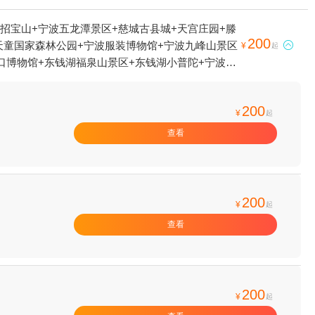
招宝山+宁波五龙潭景区+慈城古县城+天宫庄园+滕
200
天童国家森林公园+宁波服装博物馆+宁波九峰山景区

¥
起
口博物馆+东钱湖福泉山景区+东钱湖小普陀+宁波帮
0漂流+天宫城堡+绿野欢乐谷+宁波海洋世界+宁波
千丈岩+白水冲瀑布+四明山庄+溪口斑竹漂流+石浦捕
200
宁波3D蜡像展+杭州湾海皮岛水世界+四明湖开元山
¥
起
神画+宁波本地玩乐+象山御海湾沙滩+岩头古村奇遇
查看
半边山旅游度假区+宁波观澜休闲农庄+象山月泉湾温
+滕头德宝乐园+滕头生态旅游区+象山龙屿乡村乐园
界+宁波方特东方欲晓+宁波万象城摩天轮+象山精
+艇好玩帆船营地(象山店)+石浦老街+梅山湾沙滩
200
¥
起
基地+浙江(四明山)抗日根据地旧址群+慈城古建筑
查看
200
¥
起