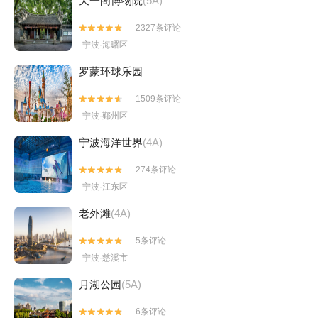
天一阁博物院
(5A)
2327条评论


宁波·海曙区
罗蒙环球乐园
1509条评论


宁波·鄞州区
宁波海洋世界
(4A)
274条评论


宁波·江东区
老外滩
(4A)
5条评论


宁波·慈溪市
月湖公园
(5A)
6条评论

