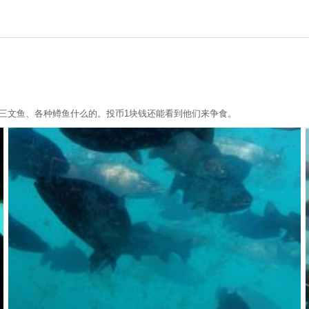
，三文鱼、各种鳟鱼什么的。投币1块钱还能看到他们来争食。