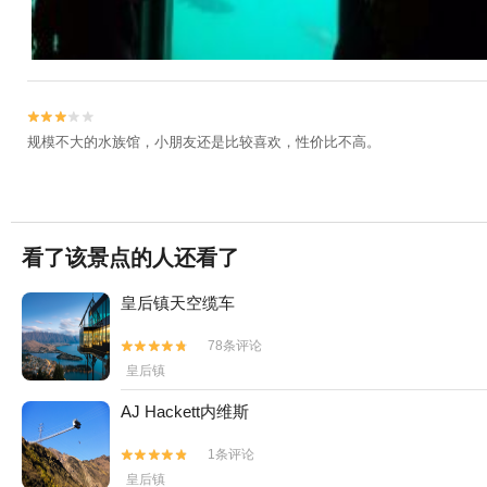


规模不大的水族馆，小朋友还是比较喜欢，性价比不高。
看了该景点的人还看了
皇后镇天空缆车
78条评论


皇后镇
AJ Hackett内维斯
1条评论


皇后镇