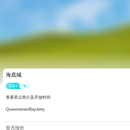
海底城
3.8
分
一般
查看景点简介及开放时间
QueenstownBayJetty
暂无报价