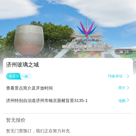


24
济州玻璃之城
4.0
78条评论

分
一般
查看景点简介及开放时间
简介


济州特别自治道济州市翰京面楮旨里3135-1
地图
暂无报价
暂无门票预订，我们正在努力补充