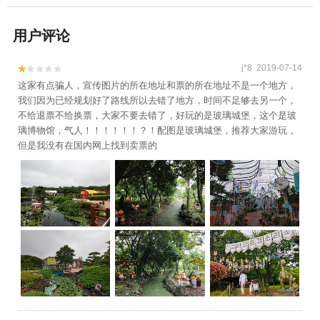
用户评论
j*8 2019-07-14


这家有点骗人，宣传图片的所在地址和票的所在地址不是一个地方，
我们因为已经规划好了路线所以去错了地方，时间不足够去另一个，
不给退票不给换票，大家不要去错了，好玩的是玻璃城堡，这个是玻
璃博物馆，气人！！！！！！？！配图是玻璃城堡，推荐大家游玩，
但是我没有在国内网上找到卖票的