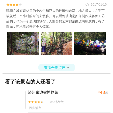
c*r 2017-11-10


琉璃之城有森林里的小农舍和巨大的玻璃蜘蛛网，地方很大，几乎可
以花近一个小时的时间去散步。可以看到玻璃是如何制作成各种工艺
品的，作为一个玻璃博物馆，大部分的艺术都是由玻璃制成的，有了
阳光，艺术看起来更令人惊叹。
查看全部点评

看了该景点的人还看了
48
济州泰迪熊博物馆
¥
起
1048条评论


西归浦市