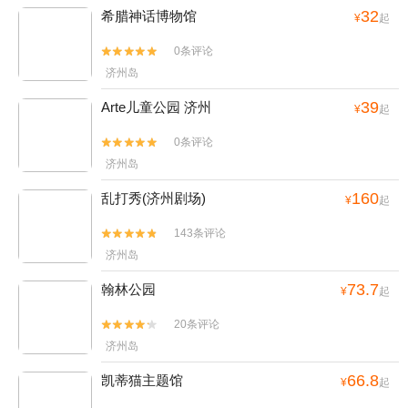
32
希腊神话博物馆
¥
起
0条评论


济州岛
39
Arte儿童公园 济州
¥
起
0条评论


济州岛
160
乱打秀(济州剧场)
¥
起
143条评论


济州岛
73.7
翰林公园
¥
起
20条评论


济州岛
66.8
凯蒂猫主题馆
¥
起