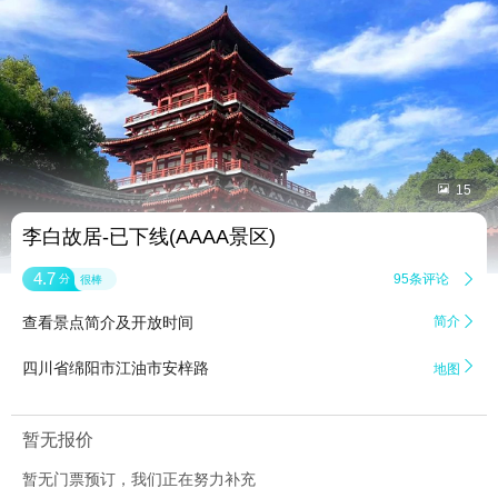


15
李白故居-已下线(AAAA景区)
4.7
95条评论

分
很棒
查看景点简介及开放时间
简介


四川省绵阳市江油市安梓路
地图
暂无报价
暂无门票预订，我们正在努力补充