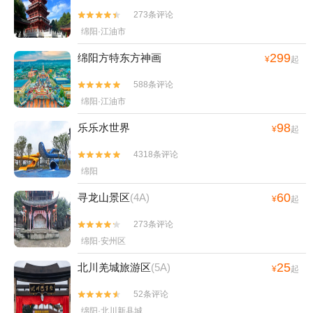
273条评论


绵阳·江油市
299
绵阳方特东方神画
¥
起
588条评论


绵阳·江油市
98
乐乐水世界
¥
起
4318条评论


绵阳
60
寻龙山景区
(4A)
¥
起
273条评论


绵阳·安州区
25
北川羌城旅游区
(5A)
¥
起
52条评论


绵阳·北川新县城