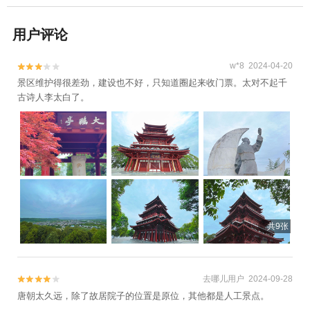
用户评论
w*8 2024-04-20


景区维护得很差劲，建设也不好，只知道圈起来收门票。太对不起千
古诗人李太白了。
共9张
去哪儿用户 2024-09-28


唐朝太久远，除了故居院子的位置是原位，其他都是人工景点。