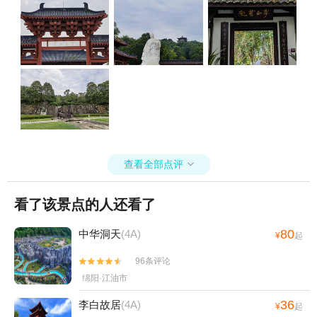
查看全部点评

看了该景点的人还看了
80
中华洞天
(4A)
¥
起
96条评论


绵阳·江油市
36
李白故居
(4A)
¥
起