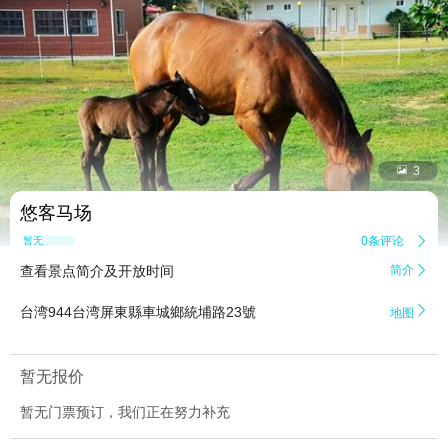


3
悠客马场
0条评论

暂无点评
查看景点简介及开放时间
简介


台湾944台湾屏東縣車城鄉統埔路23號 ‎
地图
暂无报价
暂无门票预订，我们正在努力补充