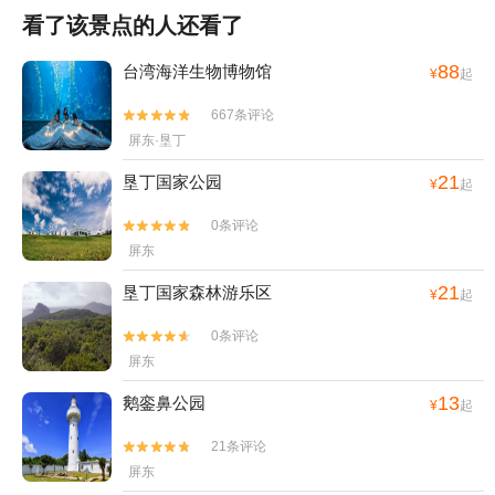
看了该景点的人还看了
88
台湾海洋生物博物馆
¥
起
667条评论


屏东·垦丁
21
垦丁国家公园
¥
起
0条评论


屏东
21
垦丁国家森林游乐区
¥
起
0条评论


屏东
13
鹅銮鼻公园
¥
起
21条评论


屏东