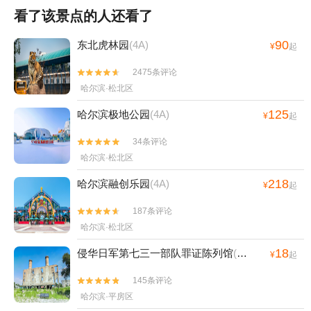
看了该景点的人还看了
90
东北虎林园
(4A)
¥
起
2475条评论


哈尔滨·松北区
125
哈尔滨极地公园
(4A)
¥
起
34条评论


哈尔滨·松北区
218
哈尔滨融创乐园
(4A)
¥
起
187条评论


哈尔滨·松北区
18
侵华日军第七三一部队罪证陈列馆
(4A)
¥
起
145条评论


哈尔滨·平房区