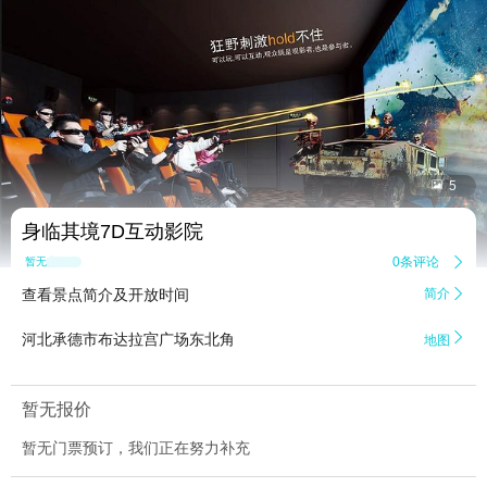


5
身临其境7D互动影院
0条评论

暂无点评
查看景点简介及开放时间
简介


河北承德市布达拉宫广场东北角
地图
暂无报价
暂无门票预订，我们正在努力补充