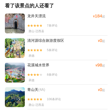
看了该景点的人还看了
184
龙井关漂流
¥
起
7条评论


唐山·迁西县
0
清河源综合旅游度假区
¥
起
5条评论


承德
98
花溪城水世界
¥
起
8条评论


承德
0
青山关
(4A)
¥
起
106条评论


唐山·迁西县