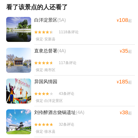
看了该景点的人还看了
108
白洋淀景区
(5A)
¥
起
1118条评论


保定·安新县
35
直隶总督署
(4A)
¥
起
117条评论


保定·南市区
185
异国风情园
¥
起
43条评论


保定·白洋淀景区
38
刘伶醉酒古烧锅遗址
(4A)
¥
起
32条评论


保定·徐水县