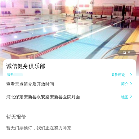


5
诚信健身俱乐部
0条评论

暂无点评
查看景点简介及开放时间
简介


河北保定安新县永安路安新县医院对面
地图
暂无报价
暂无门票预订，我们正在努力补充