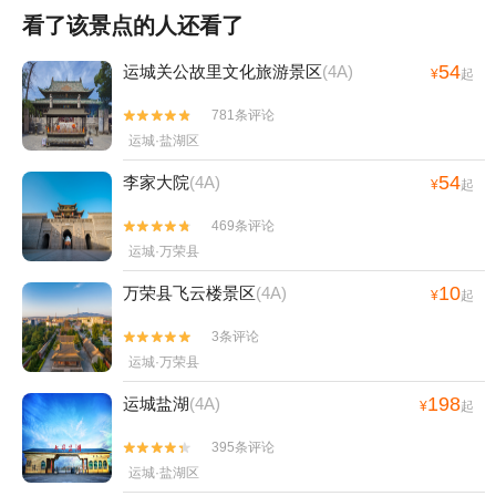
看了该景点的人还看了
54
运城关公故里文化旅游景区
(4A)
¥
起
781条评论


运城·盐湖区
54
李家大院
(4A)
¥
起
469条评论


运城·万荣县
10
万荣县飞云楼景区
(4A)
¥
起
3条评论


运城·万荣县
198
运城盐湖
(4A)
¥
起
395条评论


运城·盐湖区