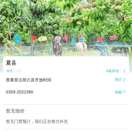


1
夏县
0条评论

暂无点评
查看景点简介及开放时间
简介


0359-2022380
地图
暂无报价
暂无门票预订，我们正在努力补充