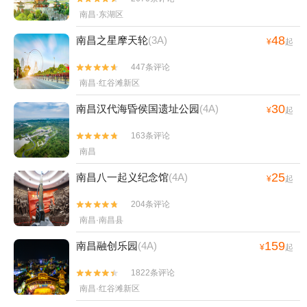
南昌·东湖区
48
南昌之星摩天轮
(3A)
¥
起
447条评论


南昌·红谷滩新区
30
南昌汉代海昏侯国遗址公园
(4A)
¥
起
163条评论


南昌
25
南昌八一起义纪念馆
(4A)
¥
起
204条评论


南昌·南昌县
159
南昌融创乐园
(4A)
¥
起
1822条评论


南昌·红谷滩新区