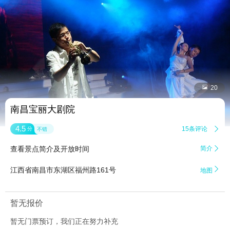


20
南昌宝丽大剧院
4.5
15条评论

分
不错
查看景点简介及开放时间
简介


江西省南昌市东湖区福州路161号
地图
暂无报价
暂无门票预订，我们正在努力补充