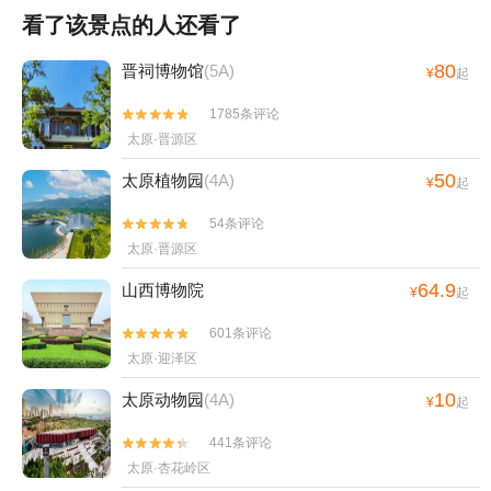
看了该景点的人还看了
80
晋祠博物馆
(5A)
¥
起
1785条评论


太原·晋源区
50
太原植物园
(4A)
¥
起
54条评论


太原·晋源区
64.9
山西博物院
¥
起
601条评论


太原·迎泽区
10
太原动物园
(4A)
¥
起
441条评论


太原·杏花岭区