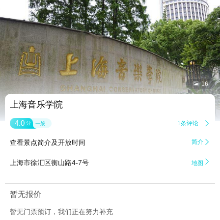


16
上海音乐学院
4.0
1条评论

分
一般
查看景点简介及开放时间
简介


上海市徐汇区衡山路4-7号
地图
暂无报价
暂无门票预订，我们正在努力补充