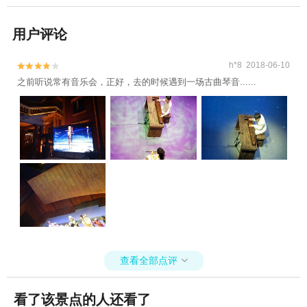
用户评论
h*8 2018-06-10


之前听说常有音乐会，正好，去的时候遇到一场古曲琴音......
查看全部点评

看了该景点的人还看了