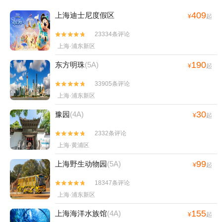
409
上海迪士尼度假区
¥
起
23334条评论


上海·浦东新区
190
东方明珠
(5A)
¥
起
33905条评论


上海·浦东新区
30
豫园
(4A)
¥
起
2332条评论


上海·黄浦区
99
上海野生动物园
(5A)
¥
起
18347条评论


上海·浦东新区
155
上海海洋水族馆
(4A)
¥
起