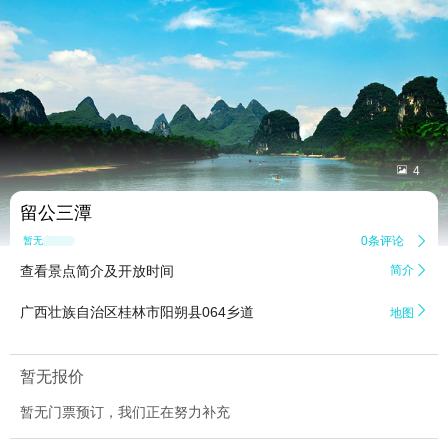


4
留公三潭
0条评论

暂无点评
查看景点简介及开放时间
简介


广西壮族自治区桂林市阳朔县064乡道
地图
暂无报价
暂无门票预订，我们正在努力补充