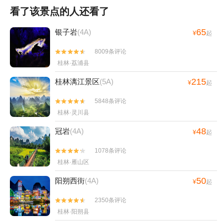
看了该景点的人还看了
65
银子岩
(4A)
¥
起
8009条评论


桂林·荔浦县
215
桂林漓江景区
(5A)
¥
起
5848条评论


桂林·灵川县
48
冠岩
(4A)
¥
起
1078条评论


桂林·雁山区
50
阳朔西街
(4A)
¥
起
2350条评论


桂林·阳朔县