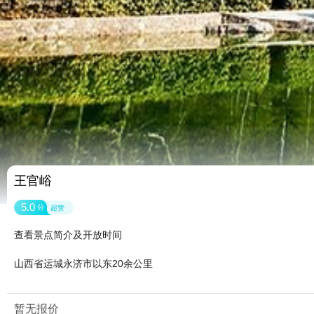
王官峪
5.0
分
超赞
查看景点简介及开放时间
山西省运城永济市以东20余公里
暂无报价