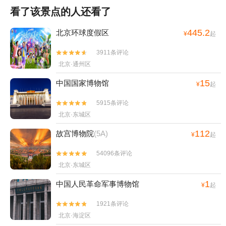
看了该景点的人还看了
445.2
北京环球度假区
¥
起
3911条评论


北京·通州区
15
中国国家博物馆
¥
起
5915条评论


北京·东城区
112
故宫博物院
(5A)
¥
起
54096条评论


北京·东城区
1
中国人民革命军事博物馆
¥
起
1921条评论


北京·海淀区