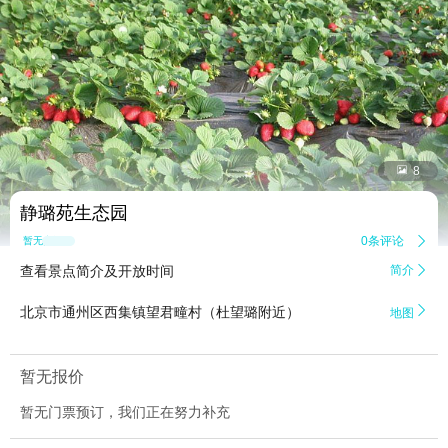


8
静璐苑生态园
0条评论

暂无点评
查看景点简介及开放时间
简介


北京市通州区西集镇望君疃村（杜望璐附近）
地图
暂无报价
暂无门票预订，我们正在努力补充