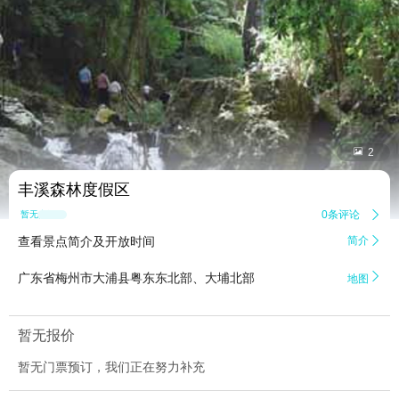


2
丰溪森林度假区
0条评论

暂无点评
查看景点简介及开放时间
简介


广东省梅州市大浦县粤东东北部、大埔北部
地图
暂无报价
暂无门票预订，我们正在努力补充