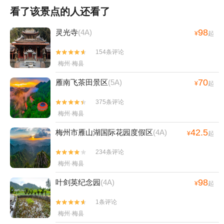
看了该景点的人还看了
98
灵光寺
(4A)
¥
起
154条评论


梅州·梅县
70
雁南飞茶田景区
(5A)
¥
起
375条评论


梅州·梅县
42.5
梅州市雁山湖国际花园度假区
(4A)
¥
起
234条评论


梅州·梅县
98
叶剑英纪念园
(4A)
¥
起
1条评论


梅州·梅县