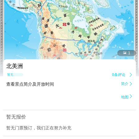


1
北美洲
0条评论

暂无点评
查看景点简介及开放时间
简介


地图
暂无报价
暂无门票预订，我们正在努力补充