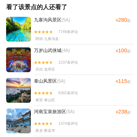
看了该景点的人还看了
280
九寨沟风景区
(5A)
¥
起
7749条评论


阿坝·九寨沟县
100
万岁山武侠城
(4A)
¥
起
1237条评论


开封·龙亭区
115
泰山风景区
(5A)
¥
起
6302条评论


泰安·泰山区
238
河南宝泉旅游区
(5A)
¥
起
1374条评论


新乡·辉县市