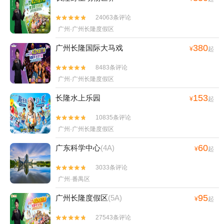
24063条评论


广州·广州长隆度假区
380
广州长隆国际大马戏
¥
起
8483条评论


广州·广州长隆度假区
153
长隆水上乐园
¥
起
10835条评论


广州·广州长隆度假区
60
广东科学中心
(4A)
¥
起
3033条评论


广州·番禺区
95
广州长隆度假区
(5A)
¥
起
27543条评论

