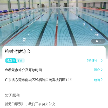


2
榕树湾健泳会
4.3
3条评论

分
不错
查看景点简介及开放时间
简介


广东省东莞市南城区鸿福路口鸿富楼西区12E
地图
暂无报价
暂无门票预订，我们正在努力补充