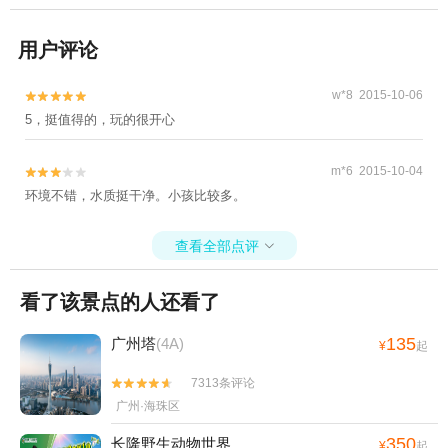
用户评论
w*8 2015-10-06


5，挺值得的，玩的很开心
m*6 2015-10-04


环境不错，水质挺干净。小孩比较多。
查看全部点评

看了该景点的人还看了
135
广州塔
(4A)
¥
起
7313条评论


广州·海珠区
350
长隆野生动物世界
¥
起