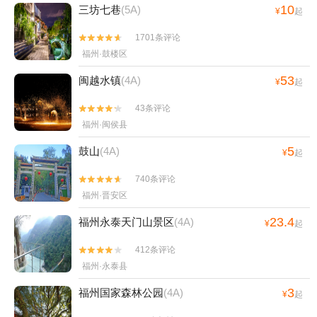
10
三坊七巷
(5A)
¥
起
1701条评论


福州·鼓楼区
53
闽越水镇
(4A)
¥
起
43条评论


福州·闽侯县
5
鼓山
(4A)
¥
起
740条评论


福州·晋安区
23.4
福州永泰天门山景区
(4A)
¥
起
412条评论


福州·永泰县
3
福州国家森林公园
(4A)
¥
起