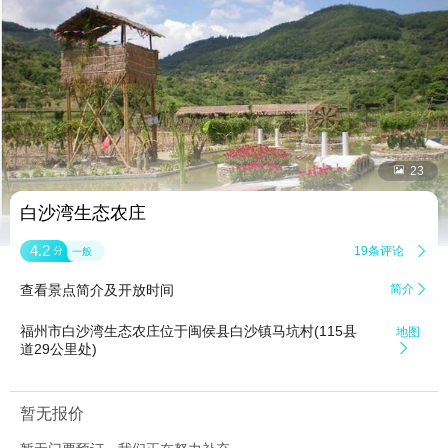


23
白沙湾生态农庄
4.2
19条评论

分
一般
查看景点简介及开放时间
简介

福州市白沙湾生态农庄位于闽侯县白沙镇马坑村(115县
地图
道29公里处)

暂无报价