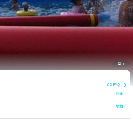

1
0条评论

简介


地图