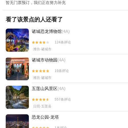
暂无门票预订，我们正在努力补充
看了该景点的人还看了
诸城恐龙博物馆
(4A)
124条评论


潍坊·诸城市
诸城市动物园
(4A)
19条评论


潍坊·诸城市
五莲山风景区
(4A)
557条评论


日照·五莲县
恐龙公园-龙塔