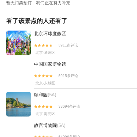
暂无门票预订，我们正在努力补充
看了该景点的人还看了
北京环球度假区
3911条评论


北京·通州区
中国国家博物馆
5915条评论


北京·东城区
颐和园
(5A)
33694条评论


北京·海淀区
故宫博物院
(5A)