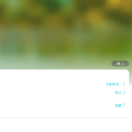

1
0条评论

简介


地图