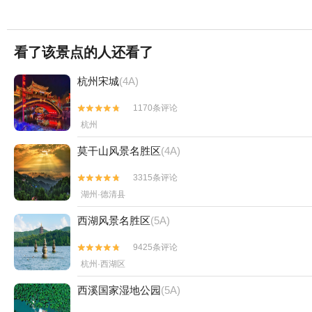


从隐石餐厅吃饭出来，天色已黑，知道离吴山夜市不远了，特意拐个弯过
还好，论热闹、接地气，比南宁的中山路步行街夜市差太多了，一点儿也