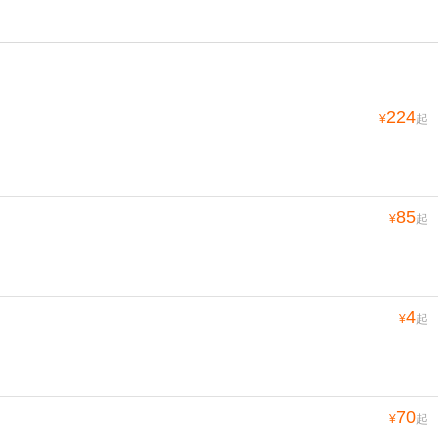
哲*影 2018-05-14
烟火气息的存在。想看看热闹到什么程度。 其实真正置身夜市当中，觉得