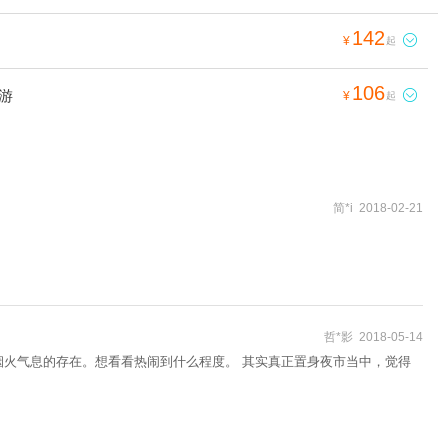
142

¥
起
106
游

¥
起
简*i 2018-02-21