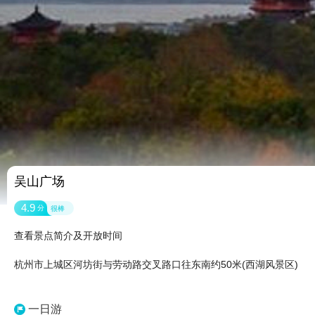
吴山广场
4.9
分
很棒
查看景点简介及开放时间
杭州市上城区河坊街与劳动路交叉路口往东南约50米(西湖风景区)
一日游