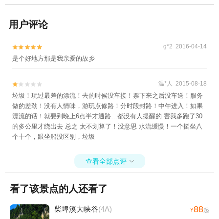
用户评论
g*2 2016-04-14


是个好地方那是我亲爱的故乡
温*人 2015-08-18


垃圾！玩过最差的漂流！去的时候没车接！票下来之后没车送！服务
做的差劲！没有人情味，游玩点修路！分时段封路！中午进入！如果
漂流的话！就要到晚上6点半才通路…都没有人提醒的 害我多跑了30
的多公里才绕出去 总之 太不划算了！没意思 水流缓慢！一个挺坐八
个十个，跟坐船没区别，垃圾
查看全部点评

看了该景点的人还看了
88
柴埠溪大峡谷
(4A)
¥
起