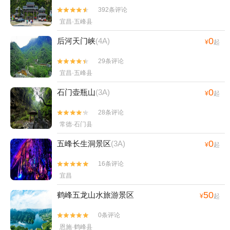
392条评论


宜昌·五峰县
0
后河天门峡
(4A)
¥
起
29条评论


宜昌·五峰县
0
石门壶瓶山
(3A)
¥
起
28条评论


常德·石门县
0
五峰长生洞景区
(3A)
¥
起
16条评论


宜昌
50
鹤峰五龙山水旅游景区
¥
起
0条评论


恩施·鹤峰县