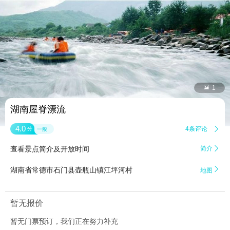


1
湖南屋脊漂流
4.0
4条评论

分
一般
查看景点简介及开放时间
简介


湖南省常德市石门县壶瓶山镇江坪河村
地图
暂无报价
暂无门票预订，我们正在努力补充