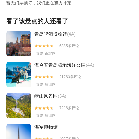
暂无门票预订，我们正在努力补充
看了该景点的人还看了
青岛啤酒博物馆
(4A)
6385条评论


青岛·市北区
海合安青岛极地海洋公园
(4A)
21763条评论


青岛·崂山区
崂山风景区
(5A)
7216条评论


青岛·崂山区
海军博物馆