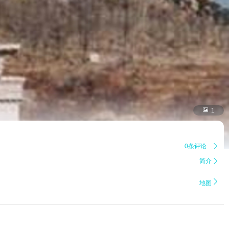

1
0条评论

简介


地图