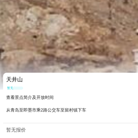
天井山
暂无点评
查看景点简介及开放时间
从青岛至即墨市乘2路公交车至留村镇下车
暂无报价