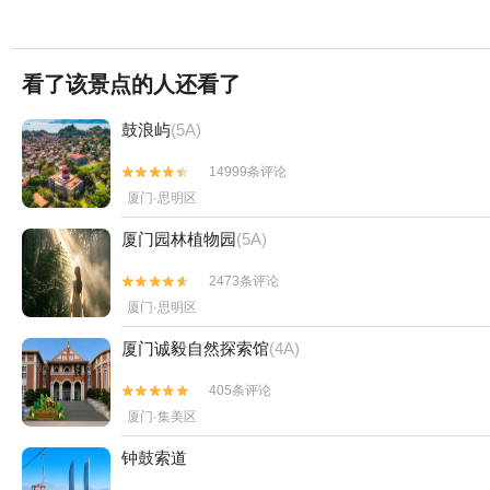
看了该景点的人还看了
鼓浪屿
(5A)
14999条评论


厦门·思明区
厦门园林植物园
(5A)
2473条评论


厦门·思明区
厦门诚毅自然探索馆
(4A)
405条评论


厦门·集美区
钟鼓索道