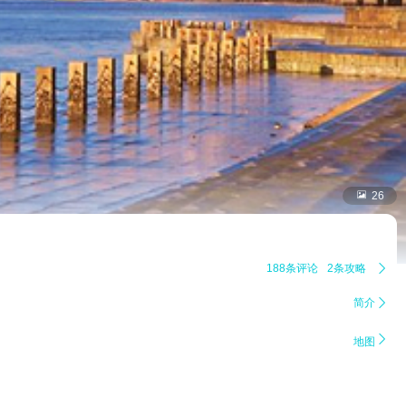

26
188条评论
2条攻略

简介


地图