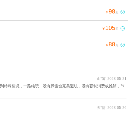
98

¥
起
105

¥
起
88

¥
起
山*雾 2023-05-21
到特殊情况，一路纯玩，没有踩雷也完美避坑，没有强制消费或推销，节
天*情 2023-05-26