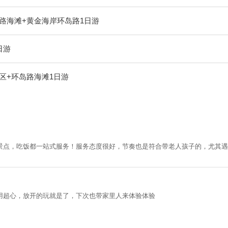
路海滩+黄金海岸环岛路1日游
日游
区+环岛路海滩1日游
景点，吃饭都一站式服务！服务态度很好，节奏也是符合带老人孩子的，尤其遇
用超心，放开的玩就是了，下次也带家里人来体验体验