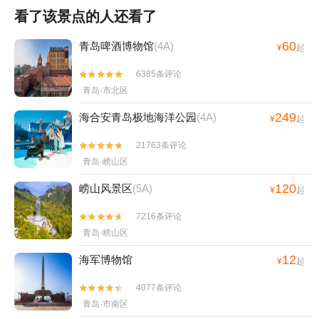
看了该景点的人还看了
60
青岛啤酒博物馆
(4A)
¥
起
6385条评论


青岛·市北区
249
海合安青岛极地海洋公园
(4A)
¥
起
21763条评论


青岛·崂山区
120
崂山风景区
(5A)
¥
起
7216条评论


青岛·崂山区
12
海军博物馆
¥
起
4077条评论


青岛·市南区