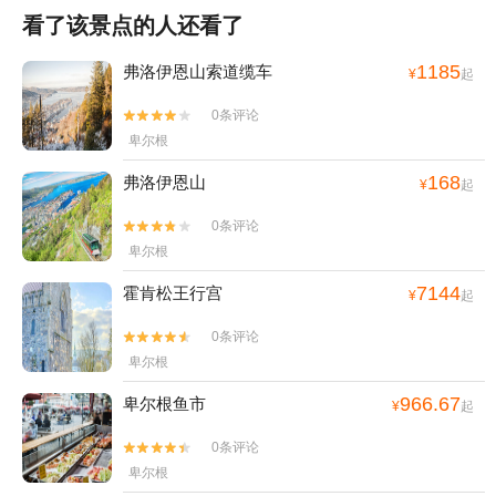
看了该景点的人还看了
1185
弗洛伊恩山索道缆车
¥
起
0条评论


卑尔根
168
弗洛伊恩山
¥
起
0条评论


卑尔根
7144
霍肯松王行宫
¥
起
0条评论


卑尔根
966.67
卑尔根鱼市
¥
起
0条评论


卑尔根