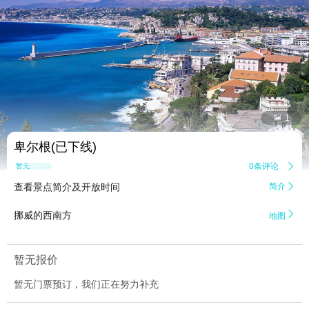


1
卑尔根(已下线)
0条评论

暂无点评
查看景点简介及开放时间
简介


挪威的西南方
地图
暂无报价
暂无门票预订，我们正在努力补充