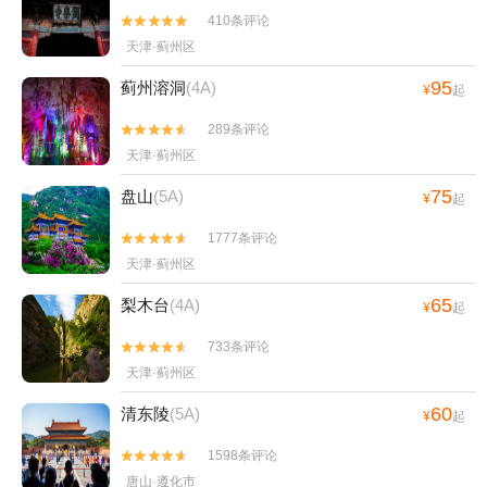
410条评论


天津·蓟州区
95
蓟州溶洞
(4A)
¥
起
289条评论


天津·蓟州区
75
盘山
(5A)
¥
起
1777条评论


天津·蓟州区
65
梨木台
(4A)
¥
起
733条评论


天津·蓟州区
60
清东陵
(5A)
¥
起
1598条评论


唐山·遵化市