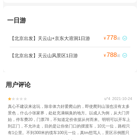
一日游
778
【北京出发】天云山+京东大溶洞1日游

¥
起
788
【北京出发】天云山风景区1日游

¥
起
用户评论
u*4 2021-10-24


真心不建议来这玩，除非体力好爱爬山的，即使爬到山顶也没有太多
景色，什么小张家界，处处充满铜臭的地方。以成人为例，从大门开
始，停车费20，门票78，不知道定价依据从何而来。明明可以开车上
到正门，不允许走，目的是让你坐门口的摆渡车，10元一位，路程只
有1公里。不到300米的缆车100元一位，真tm想骂人，景区示例图只
标位置没有距离.....，所有的一切都是为山顶的玻璃桥和栈道铺垫，桥