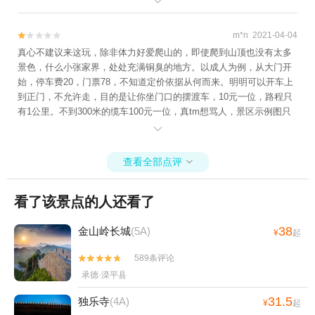

和栈道分别收费30一位，垃圾景点，早日关闭吧 同意上述
m*n 2021-04-04


真心不建议来这玩，除非体力好爱爬山的，即使爬到山顶也没有太多
景色，什么小张家界，处处充满铜臭的地方。以成人为例，从大门开
始，停车费20，门票78，不知道定价依据从何而来。明明可以开车上
到正门，不允许走，目的是让你坐门口的摆渡车，10元一位，路程只
有1公里。不到300米的缆车100元一位，真tm想骂人，景区示例图只
标位置没有距离.....，所有的一切都是为山顶的玻璃桥和栈道铺垫，桥

和栈道分别收费30一位，垃圾景点，早日关闭吧
查看全部点评

看了该景点的人还看了
38
金山岭长城
(5A)
¥
起
589条评论


承德·滦平县
31.5
独乐寺
(4A)
¥
起