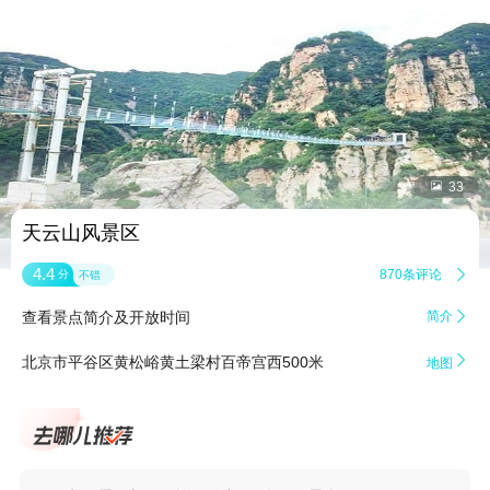


33
天云山风景区
4.4
870条评论

分
不错
查看景点简介及开放时间
简介


北京市平谷区黄松峪黄土梁村百帝宫西500米
地图