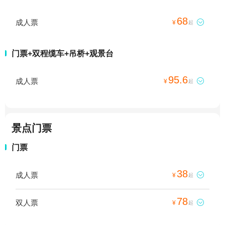
68
成人票

¥
起
门票+双程缆车+吊桥+观景台
95.6
成人票

¥
起
景点门票
门票
38
成人票

¥
起
78
双人票

¥
起