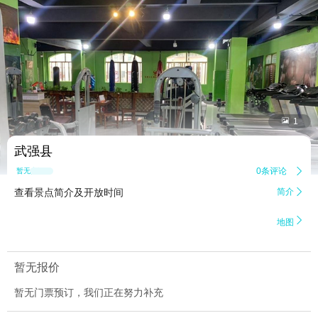


1
武强县
0条评论

暂无点评
查看景点简介及开放时间
简介


地图
暂无报价
暂无门票预订，我们正在努力补充