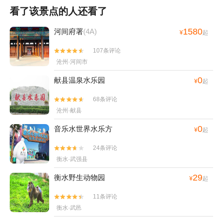
看了该景点的人还看了
1580
河间府署
(4A)
¥
起
107条评论


沧州·河间市
0
献县温泉水乐园
¥
起
68条评论


沧州·献县
0
音乐水世界水乐方
¥
起
24条评论


衡水·武强县
29
衡水野生动物园
¥
起
11条评论


衡水·武邑