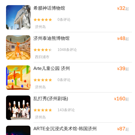
32
希腊神话博物馆
¥
起
0条评论


济州岛
48
济州泰迪熊博物馆
¥
起
1048条评论


西归浦市
39
Arte儿童公园 济州
¥
起
0条评论


济州岛
160
乱打秀(济州剧场)
¥
起
143条评论


济州岛
87
ARTE全沉浸式美术馆-韩国济州
¥
起