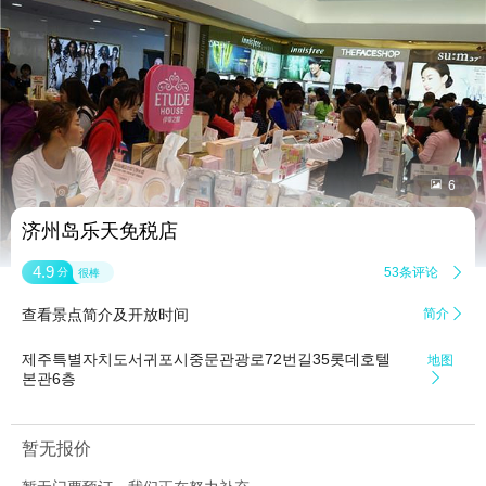


6
济州岛乐天免税店
4.9
53条评论

分
很棒
查看景点简介及开放时间
简介

제주특별자치도서귀포시중문관광로72번길35롯데호텔
地图
본관6층

暂无报价