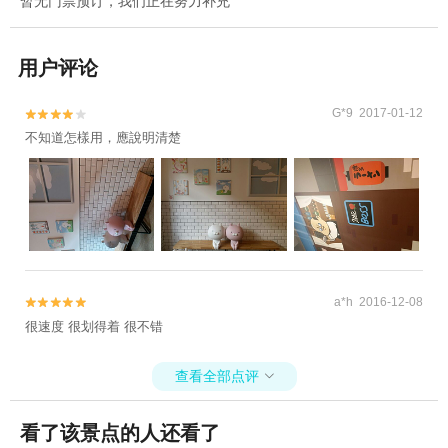
暂无门票预订，我们正在努力补充
用户评论
G*9 2017-01-12


不知道怎樣用，應說明清楚
a*h 2016-12-08


很速度 很划得着 很不错
查看全部点评

看了该景点的人还看了