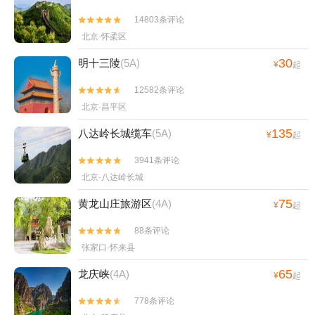
14803条评论


北京·怀柔区
30
明十三陵
(5A)
¥
起
12582条评论


北京·昌平区
135
八达岭长城缆车
(5A)
¥
起
3941条评论


北京·八达岭长城
75
黄龙山庄旅游区
(4A)
¥
起
88条评论


张家口·怀来县
65
龙庆峡
(4A)
¥
起
778条评论

