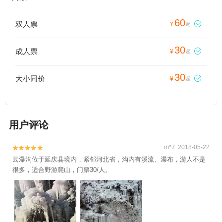
60
双人票

¥
起
30
成人票

¥
起
30
大小同价

¥
起
用户评论
m*7 2018-05-22


云瀑沟位于延庆县境内，紧邻河北省，沟内有溪流、瀑布，游人不是
很多，适合野游爬山，门票30/人。