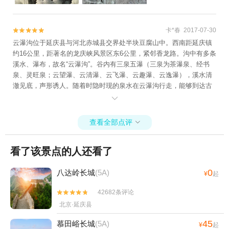
卡*春 2017-07-30


云瀑沟位于延庆县与河北赤城县交界处半块豆腐山中。西南距延庆镇
约16公里，距著名的龙庆峡风景区东6公里，紧邻香龙路。沟中有多条
溪水、瀑布，故名“云瀑沟”。谷内有三泉五瀑（三泉为茶瀑泉、经书
泉、灵旺泉；云望瀑、云清瀑、云飞瀑、云趣瀑、云逸瀑），溪水清
澈见底，声形诱人。随着时隐时现的泉水在云瀑沟行走，能够到达古
石刻崖壁，名为佛爷湾，沿途有很多奇妙的古文字，是明代正德年间

的佛像摩崖线刻和文字说明。
查看全部点评

看了该景点的人还看了
0
八达岭长城
(5A)
¥
起
42682条评论


北京·延庆县
45
慕田峪长城
(5A)
¥
起