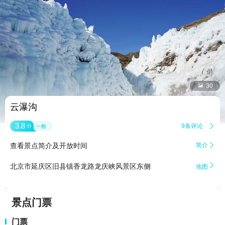


30
云瀑沟
3.8
9条评论

分
一般
查看景点简介及开放时间
简介


北京市延庆区旧县镇香龙路龙庆峡风景区东侧
地图
景点门票
门票