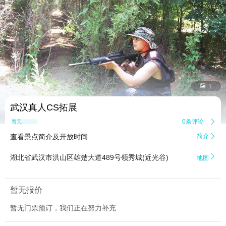


1
武汉真人CS拓展
0条评论

暂无点评
查看景点简介及开放时间
简介


湖北省武汉市洪山区雄楚大道489号领秀城(近光谷)
地图
暂无报价
暂无门票预订，我们正在努力补充