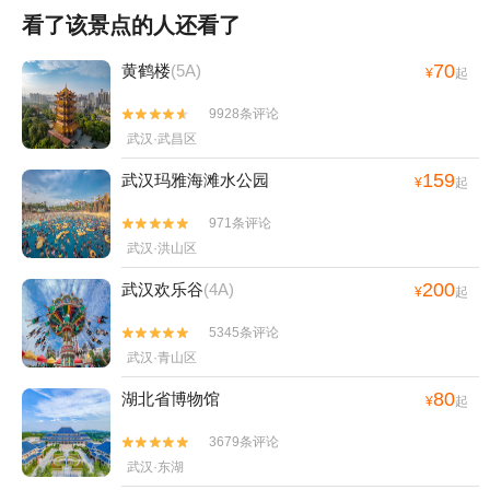
看了该景点的人还看了
70
黄鹤楼
(5A)
¥
起
9928条评论


武汉·武昌区
159
武汉玛雅海滩水公园
¥
起
971条评论


武汉·洪山区
200
武汉欢乐谷
(4A)
¥
起
5345条评论


武汉·青山区
80
湖北省博物馆
¥
起
3679条评论


武汉·东湖