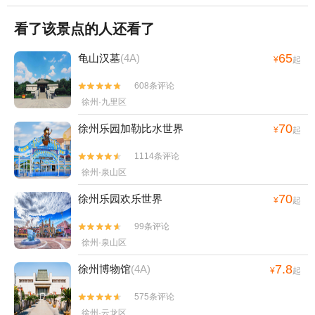
看了该景点的人还看了
65
龟山汉墓
(4A)
¥
起
608条评论


徐州·九里区
70
徐州乐园加勒比水世界
¥
起
1114条评论


徐州·泉山区
70
徐州乐园欢乐世界
¥
起
99条评论


徐州·泉山区
7.8
徐州博物馆
(4A)
¥
起
575条评论


徐州·云龙区