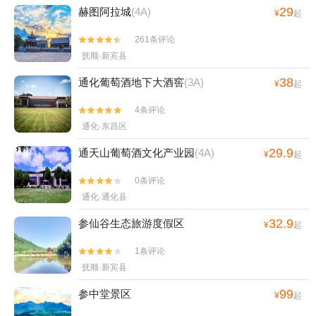
29
赫图阿拉城
(4A)
¥
起
261条评论


抚顺·新宾县
38
通化葡萄酒地下大酒窖
(3A)
¥
起
4条评论


通化·东昌区
29.9
通天山葡萄酒文化产业园
(4A)
¥
起
0条评论


通化·通化县
32.9
参仙谷生态旅游度假区
¥
起
1条评论


抚顺·新宾县
99
参中堂景区
¥
起