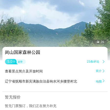


26
岗山国家森林公园
5.0
23条评论

分
超赞
查看景点简介及开放时间
简介


辽宁省抚顺市新宾满族自治县响水河乡腰堡村北
地图
暂无报价
暂无门票预订，我们正在努力补充