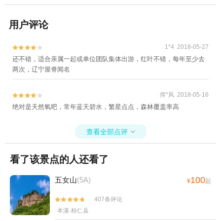
用户评论
1*4 2018-05-27


还不错，适合亲属一起或单位团队集体出游，红叶不错，每年至少去
两次，辽宁屋脊闻名
挥*风 2018-05-16


绝对是天然氧吧，常年蓝天碧水，繁星点点，森林覆盖率高
查看全部点评

看了该景点的人还看了
100
五女山
(5A)
¥
起
407条评论


本溪·桓仁县