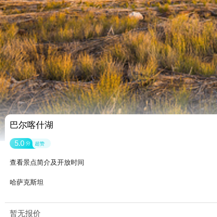
巴尔喀什湖
5.0
分
超赞
查看景点简介及开放时间
哈萨克斯坦
暂无报价