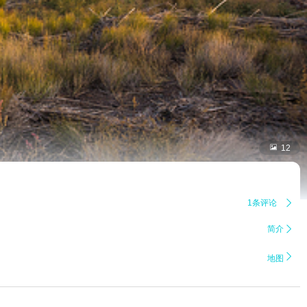

12
1条评论

简介


地图