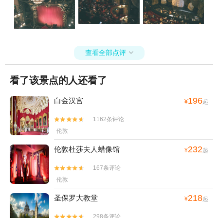
查看全部点评

看了该景点的人还看了
196
白金汉宫
¥
起
1162条评论


伦敦
232
伦敦杜莎夫人蜡像馆
¥
起
167条评论


伦敦
218
圣保罗大教堂
¥
起
298条评论

