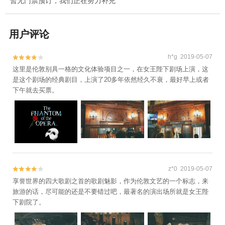
暂无门票预订，我们正在努力补充
用户评论
h*g 2019-05-07


这里是伦敦别具一格的文化体验项目之一，在女王陛下剧场上演，这
是这个剧场的经典剧目，上演了20多年依然经久不衰，最好早上或者
下午就去买票。
z*0 2019-05-07


享誉世界的四大歌剧之首的歌剧魅影，作为伦敦文艺的一个标志，来
旅游的话，尽可能的还是不要错过吧，最著名的演出场所就是女王陛
下剧院了。