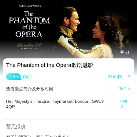


21
The Phantom of the Opera歌剧魅影
4.4
33条评论

分
不错
查看景点简介及开放时间
简介

Her Majesty's Theatre, Haymarket, London, SW1Y
地图
4QR

暂无报价