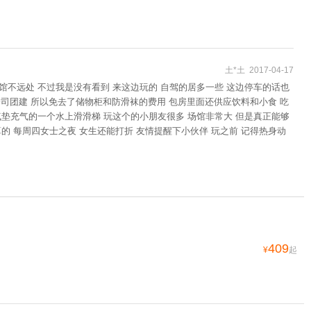
土*土 2017-04-17
馆不远处 不过我是没有看到 来这边玩的 自驾的居多一些 这边停车的话也
公司团建 所以免去了储物柜和防滑袜的费用 包房里面还供应饮料和小食 吃
气垫充气的一个水上滑滑梯 玩这个的小朋友很多 场馆非常大 但是真正能够
的 每周四女士之夜 女生还能打折 友情提醒下小伙伴 玩之前 记得热身动
409
¥
起