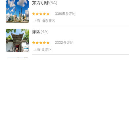
东方明珠
(5A)
33905条评论


上海·浦东新区
豫园
(4A)
2332条评论


上海·黄浦区
上海野生动物园
(5A)
18347条评论


上海·浦东新区
上海海洋水族馆
(4A)
6416条评论


上海·浦东新区
上海欢乐谷
(4A)