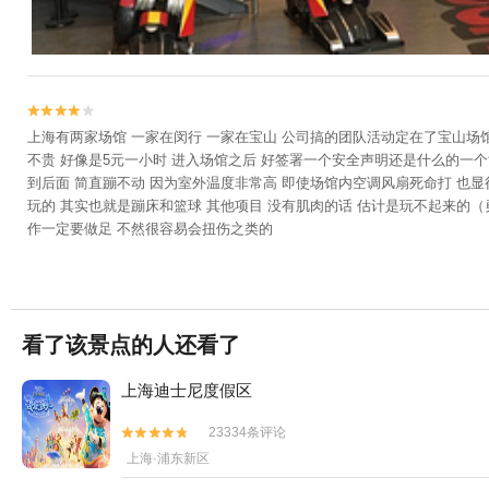


上海有两家场馆 一家在闵行 一家在宝山 公司搞的团队活动定在了宝山场
不贵 好像是5元一小时 进入场馆之后 好签署一个安全声明还是什么的一个
到后面 简直蹦不动 因为室外温度非常高 即使场馆内空调风扇死命打 也
玩的 其实也就是蹦床和篮球 其他项目 没有肌肉的话 估计是玩不起来的（
作一定要做足 不然很容易会扭伤之类的
看了该景点的人还看了
上海迪士尼度假区
23334条评论


上海·浦东新区