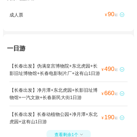
90
成人票

¥
起
一日游
【长春出发】伪满皇宫博物院+东北虎园+长
490

¥
起
影旧址博物馆+长春电影制片厂+这有山1日游
【长春出发】净月潭+东北虎园+长影旧址博
660

¥
起
物馆+一汽文旅+长春新民大街1日游
【长春出发】长春动植物公园+净月潭+东北
190

¥
起
虎园+这有山1日游
查看剩余1个
