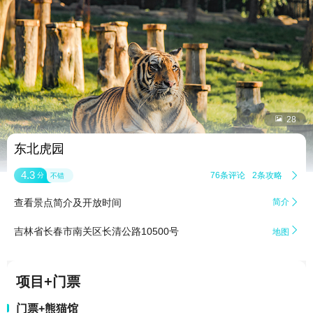


28
东北虎园
4.3
76条评论
2条攻略

分
不错
查看景点简介及开放时间
简介


吉林省长春市南关区长清公路10500号
地图
项目+门票
门票+熊猫馆