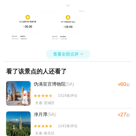
（门票30），正常拍照打卡 动物表演，还比较不错，孩子看的很开

心，还骑了马，50元/人，值得一看 最后说说门口的小交通-摆渡车，1
0元/人单程，30元/人循环坐，我们是两大一小（孩子3岁，刚过1
米），上来也不问，就告诉我一共75元（孩子收我半价票），我说我
买单程票（来之前看了攻略，也是父母带3岁孩子来玩，说要是带孩子
来看动物，买两次单程票40就行，因为每个动物区域离得都很近，第
一次坐到头往下走，孩子什么时候不想玩了，在坐车回起点就行），
售票员大姐，老大不乐意了，最后单程收了我30元（孩子也没按半价
查看全部点评

售票），我第一站到了虎园，然后看的动物表演，然后一路玩到熊猫
馆，最后买的单程票（说实话景区这不大，没必要买循环套票），这
次收我20元（孩子来回都是抱着，没占座位）咱就说，这一对比，门
看了该景点的人还看了
口那摆渡车售票员大姐，真给吉林东北虎园这个景区丢人！ 摆渡车付
款截图如下，希望你们景区自查一下，就这种态度对待游客…
60
伪满皇宫博物院
(5A)
¥
起
1519条评论


长春·宽城区
27
净月潭
(5A)
¥
起
1243条评论


长春·南关区