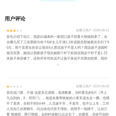
用户评论
去哪儿用户 2026-08-01


首先介绍下自己，我是白城来的一家四口孩子想看大熊猫就来了，在
去哪儿买了三张票因为有个8岁女儿不满1.2米进园后想做观光车扫了9
0元，那个卖票女的非让我买4人票说孩子不是人吗？我说孩子进园时
候没买票，她说让我家孩子现在她那个杆子前就说我这个杆子是1.23
米孩子身高够了，还和开车司机说不让孩子座说不买票别想座，我作
为外地游客也不想找麻烦看她那饿狠狠的样子我真想狠狠骂她一顿，

看评价说她不咋地我还不信哎！我媳妇说车票退了吧咱们走路一样，
卖票那女的还说不座就不座这话说的是真气人，忍气吞声这下评论
去哪儿用户 2025-08-02


首先说门票，不值 说是东北虎园，老虎数量，当时看见的6只（早上
九点到的，8：30开门），就是坐着带铁架的小客车进去走一圈，也喂
不了老虎，全程不到5分钟，人员凑不齐，不发车，也不让上车，工作
人员自己在那聊天，问点啥也代答不理的，就用手一指牌子，让自己
看 熊猫馆，两只熊猫，去的时候都11点左右了，在睡觉，没啥可说的