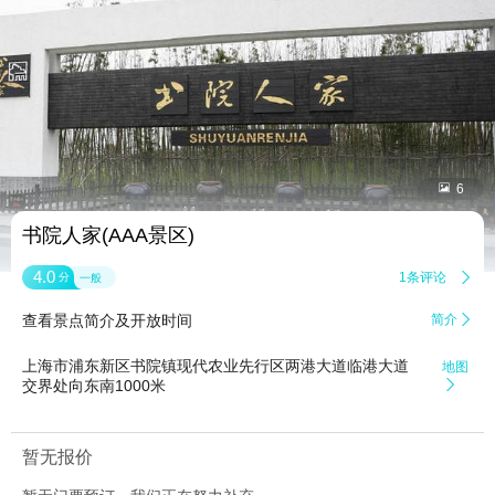


6
书院人家(AAA景区)
4.0
1条评论

分
一般
查看景点简介及开放时间
简介

上海市浦东新区书院镇现代农业先行区两港大道临港大道
地图
交界处向东南1000米

暂无报价