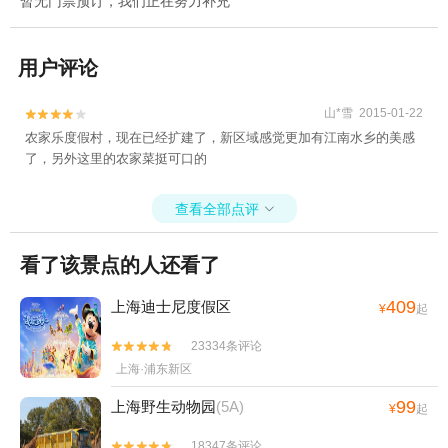
暂无门票预订，我们正在努力补充
用户评论
山*雪 2015-01-22


农家乐度假村，现在已经扩建了，新区域感觉更加有江南水乡的美感
了，另外这里的农家菜挺可口的
查看全部点评

看了该景点的人还看了
409
上海迪士尼度假区
¥
起
23334条评论


上海·浦东新区
99
上海野生动物园
(5A)
¥
起
18347条评论

