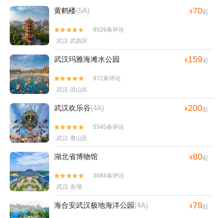
70
黄鹤楼
(5A)
¥
起
9929条评论


武汉·武昌区
159
武汉玛雅海滩水公园
¥
起
972条评论


武汉·洪山区
200
武汉欢乐谷
(4A)
¥
起
5345条评论


武汉·青山区
80
湖北省博物馆
¥
起
3684条评论


武汉·东湖
79
海合安武汉极地海洋公园
(4A)
¥
起