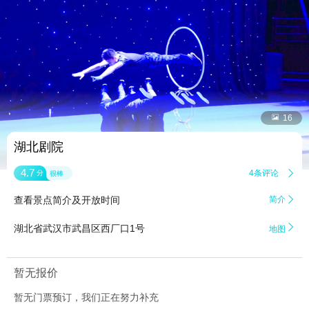


16
湖北剧院
4.7
4条评论

分
很棒
查看景点简介及开放时间
简介


湖北省武汉市武昌区西厂口1号
地图
暂无报价
暂无门票预订，我们正在努力补充