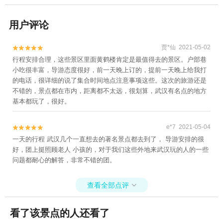
用户评论
贾*仙 2021-05-02


行程安排合理，这些景区里面黄鹤楼肯定是最值得去的景区。户部巷
小吃很丰富，导游态度很好，前一天晚上订的，提前一天晚上给我打
的电话，很详细的说了集合时间地点注意事项这些。这次的旅游还是
不错的，景点都在市内，距离都不太远，很划算，武汉有名点的地方
基本都玩了，很好。
e*7 2021-05-04


一天的行程 武汉几个一直想去的著名景点都去到了， 导游安排的很
好，团上挺照顾老人 小孩的，对于我们这些外地来武汉玩的人的一些
问题都耐心的解答，非常不错的团。
查看全部点评

看了该景点的人还看了