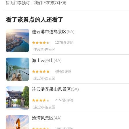
暂无门票预订，我们正在努力补充
看了该景点的人还看了
连云港市连岛景区
(5A)
1276条评论


连云港·连云区
海上云台山
(4A)
404条评论


连云港·连云区
连云港花果山风景区
(5A)
2157条评论


连云港·连云区
渔湾风景区
(4A)