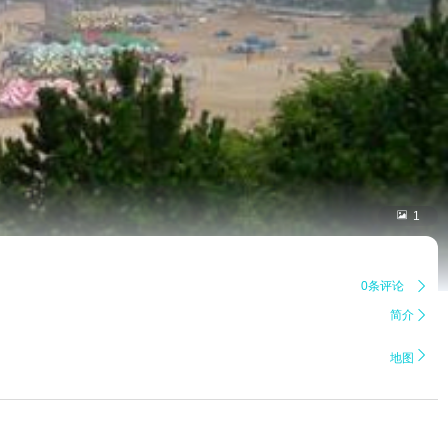

1
0条评论

简介


地图