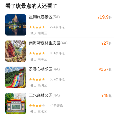
看了该景点的人还看了
19.9
星湖旅游景区
(5A)
¥
起
224条评论


肇庆·端州区
27
南海湾森林生态园
(4A)
¥
起
801条评论


佛山·南海区
157
盈香心动乐园
(4A)
¥
起
557条评论


佛山·高明区
48
三水森林公园
(4A)
¥
起
44条评论


佛山·三水区