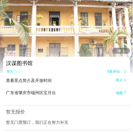


1
汉谋图书馆
0条评论

暂无点评
查看景点简介及开放时间
简介


广东省肇庆市端州区宝月台
地图
暂无报价
暂无门票预订，我们正在努力补充