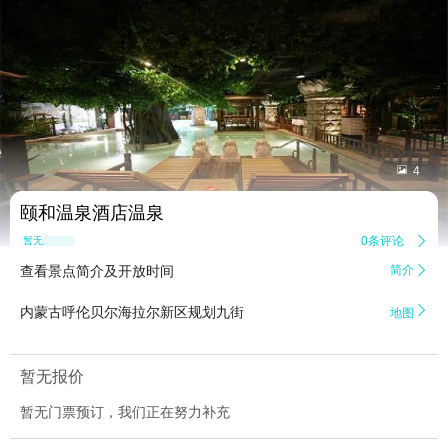


4
颐和温泉酒店温泉
0条评论

暂无点评
查看景点简介及开放时间
简介


内蒙古呼伦贝尔海拉尔新区规划九街
地图
暂无报价
暂无门票预订，我们正在努力补充