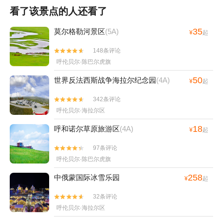
看了该景点的人还看了
35
莫尔格勒河景区
(5A)
¥
起
148条评论


呼伦贝尔·陈巴尔虎旗
50
世界反法西斯战争海拉尔纪念园
(4A)
¥
起
342条评论


呼伦贝尔·海拉尔区
18
呼和诺尔草原旅游区
(4A)
¥
起
97条评论


呼伦贝尔·陈巴尔虎旗
258
中俄蒙国际冰雪乐园
¥
起
32条评论


呼伦贝尔·海拉尔区