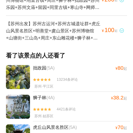
州博物馆+甪直古镇+周庄+狮子林+拙政园+苏州

¥
起
乐园+苏州文庙+留园+同里古镇+寒山寺+网师园
+苏州海洋馆+苏州天颐温泉+苏州云密室+苏州
梅园+苏州玩博会+苏州亿梵瑜伽+苏州东园+苏
【苏州出发】苏州古运河+苏州古城遗址群+虎丘
州演艺中心+苏州体育中心+苏州静思园酒店+苏
100
山风景名胜区+明善堂+虞山景区+苏州博物馆

¥
起
州麦鲁小城+苏州湾王焰温泉+苏州太湖园博园
+山塘街+三山岛+周庄+东山雕花楼+狮子林+西
+苏州霓美术馆+苏州之夜+寒山寺钟楼+苏州梦
山-已下线+拙政园+苏州乐园+苏州文庙+沙家浜
幻乐园+苏州欢乐岛+苏州万怡酒店+苏州万豪酒
风景区+留园+尚湖风景区+虞山门+同里古镇+寒
看了该景点的人还看了
店+苏州方糖乐园+苏州Q宠乐园+苏州湾嘉年华
山寺+缥缈峰景区+天平山+网师园+周庄张厅+同
+虎丘湿地公园+甪直古镇游船+苏州洛嘉部落
里影视基地+金鸡湖+周庄欢乐世界+苏州海洋馆
80
拙政园
(5A)
¥
起
+苏州公园+苏州枕河居1日游
+西山雕花楼+旺山景区+大阳山国家森林公园
13234条评论


+天颐汤泉+昆山《四季周庄》演出+苏州乐园四
苏州·平江区
季恒温水乐园+常熟沙家浜温泉+苏州云密室+常
熟市虞山索道+苏州上方山国家森林公园+苏州梅
38.2
狮子林
(4A)
¥
起
园+周庄沈厅+苏州乐园森林水世界+尚湖游艇
+周庄万三水上财道游船+苏州之眼摩天轮+苏州
4421条评论


旺山九龙潭风景区+苏州玩博会+苏州太湖国际高
苏州·姑苏区
尔夫俱乐部+沙家浜温泉国际会议中心+夜游护城
70
虎丘山风景名胜区
(5A)
¥
起
河+太湖西山吉运农家乐+太湖西山江南恬园农家