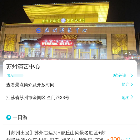


5
苏州演艺中心
0条评论

暂无点评
查看景点简介及开放时间
简介


江苏省苏州市金阊区 金门路33号
地图
一日游
【苏州出发】苏州古运河+虎丘山风景名胜区+苏
200