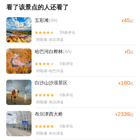
看了该景点的人还看了
45
五彩滩
(4A)
¥
起
59条评论


阿勒泰·布尔津县
0
哈巴河白桦林
(4A)
¥
起
0条评论


阿勒泰·哈巴河县
180
白沙山沙漠景区
¥
起
0条评论


阿勒泰·布尔津县
2339
布尔津西大桥
¥
起
0条评论


阿勒泰·布尔津县