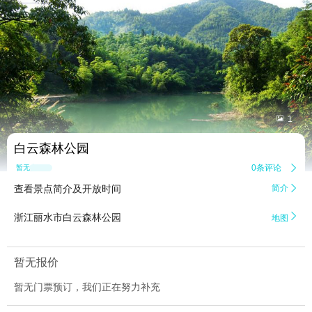


1
白云森林公园
0条评论

暂无点评
查看景点简介及开放时间
简介


浙江丽水市白云森林公园
地图
暂无报价
暂无门票预订，我们正在努力补充