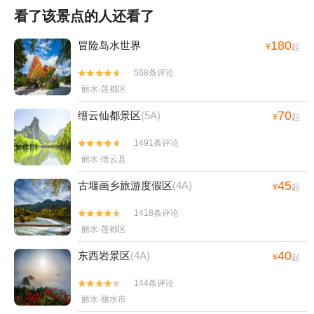
看了该景点的人还看了
180
冒险岛水世界
¥
起
568条评论


丽水·莲都区
70
缙云仙都景区
(5A)
¥
起
1491条评论


丽水·缙云县
45
古堰画乡旅游度假区
(4A)
¥
起
1418条评论


丽水·莲都区
40
东西岩景区
(4A)
¥
起
144条评论


丽水·丽水市