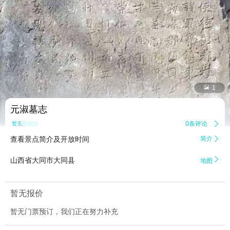


1
元淑墓志
0条评论

暂无点评
查看景点简介及开放时间
简介


山西省大同市大同县
地图
暂无报价
暂无门票预订，我们正在努力补充