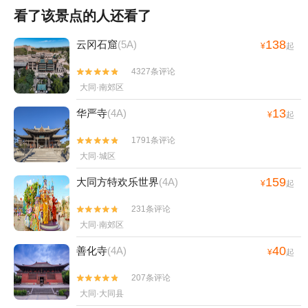
看了该景点的人还看了
138
云冈石窟
(5A)
¥
起
4327条评论


大同·南郊区
13
华严寺
(4A)
¥
起
1791条评论


大同·城区
159
大同方特欢乐世界
(4A)
¥
起
231条评论


大同·南郊区
40
善化寺
(4A)
¥
起
207条评论


大同·大同县