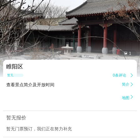


1
睢阳区
0条评论

暂无点评
查看景点简介及开放时间
简介


地图
暂无报价
暂无门票预订，我们正在努力补充