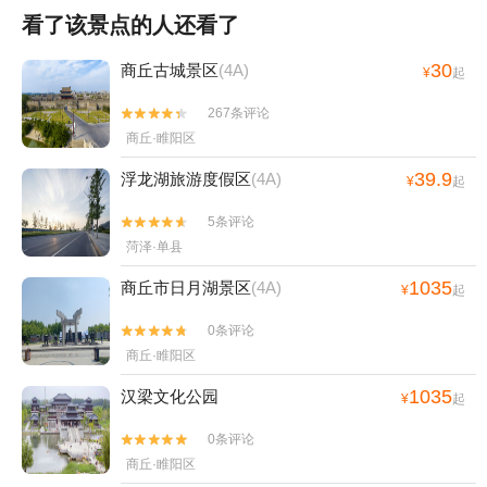
看了该景点的人还看了
30
商丘古城景区
(4A)
¥
起
267条评论


商丘·睢阳区
39.9
浮龙湖旅游度假区
(4A)
¥
起
5条评论


菏泽·单县
1035
商丘市日月湖景区
(4A)
¥
起
0条评论


商丘·睢阳区
1035
汉梁文化公园
¥
起
0条评论


商丘·睢阳区